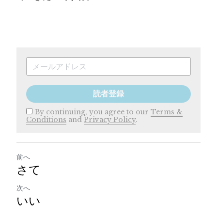
読者登録
By continuing, you agree to our
Terms &
Conditions
and
Privacy Policy
.
前へ
さて
次へ
いい