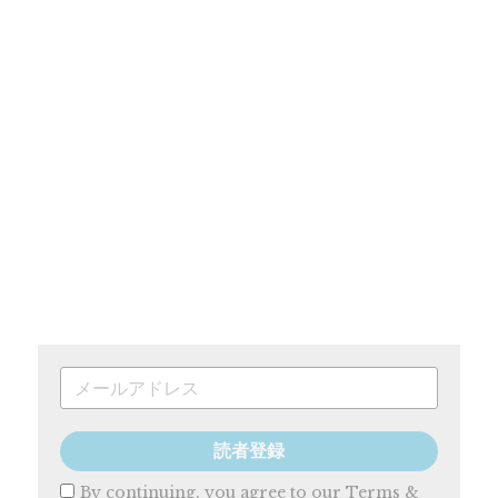
読者登録
By continuing, you agree to our
Terms &