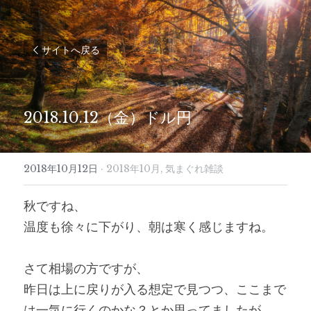
サイトへ戻る
2018.10.12（金）ドル円
2018年10月12日
·
2018年10月,
気まぐれ雑談
秋ですね、
温度も徐々に下がり、朝は寒く感じますね。
さて相場の方ですが、
昨日は上に戻りが入る想定で見つつ、ここまで
は一気に行くのかな？とか思ってましたが