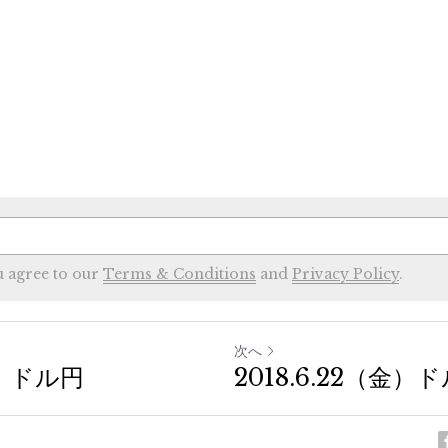
u agree to our
Terms & Conditions
and
Privacy Policy
.
次へ
水）ドル円
2018.6.22（金）