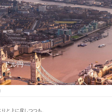
（木）ドル円
月
じりと上に戻しつつも、