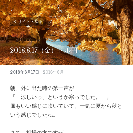
サイトへ戻る
2018.8.17（金）ドル円
2018年8月17日
·
2018年8月
朝、外に出た時の第一声が
『　涼しいっ、というか寒っでした。　』
風もいい感じに吹いていて、一気に夏から秋と
いう感じでしたね。
さて、相場の方ですが、