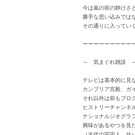
今は嵐の前の静けさ
勝手な思い込みでは
その通りに入ってい
ーーーーーーーーー
～　気まぐれ雑談　
テレビは基本的に見
カンブリア宮殿、ガ
それ以外は前もブロ
ヒストリーチャンネ
ナショナルジオグラ
興味があるやつを見
（古代の宇宙人、サ