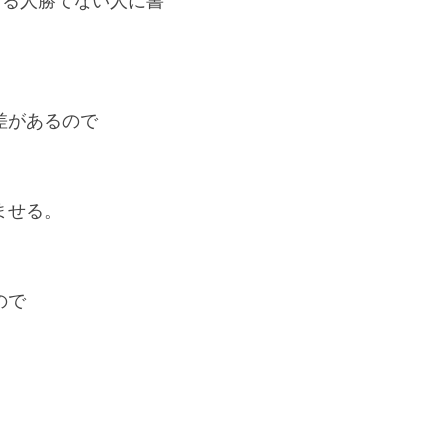
てる人勝てない人に書
差があるので
ませる。
ので
。