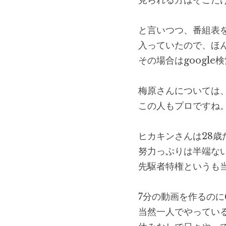
見られる方はそこだ
と言いつつ、番組表
入っていたので、ほ
その場合はgoogl
梅原さんについては
この人もプロですね
ヒカキンさんは28
努力っぷりは半端な
先駆者特権というも
7分の動画を作るの
当然一人でやってい