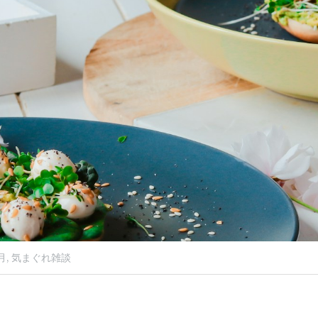
月,
気まぐれ雑談