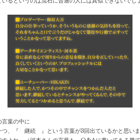
ているというのは流石に普通の人には真似できないでし
の言葉の中に
一つ、『　継続　』という言葉が3回出ているかと思い