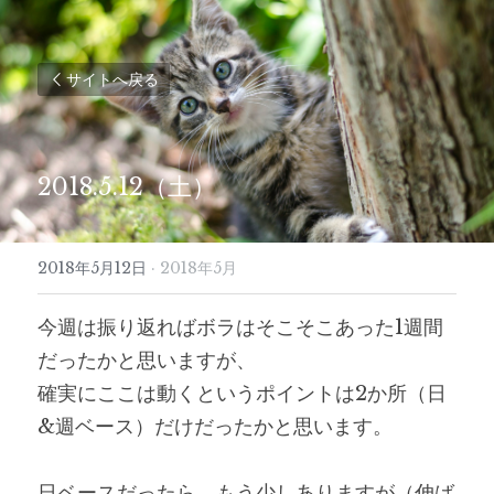
サイトへ戻る
2018.5.12（土）
2018年5月12日
·
2018年5月
今週は振り返ればボラはそこそこあった1週間
だったかと思いますが、
確実にここは動くというポイントは2か所（日
&週ベース）だけだったかと思います。
日ベースだったら、もう少しありますが（伸ば