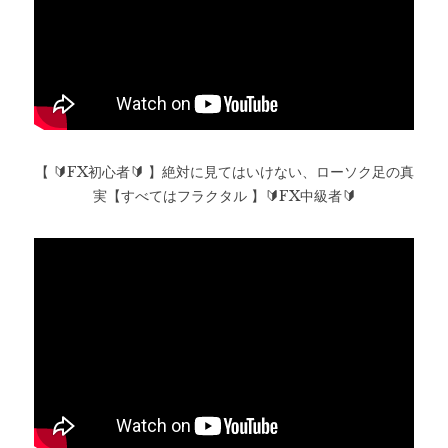
【 🔰FX初心者🔰 】絶対に見てはいけない、ローソク足の真
実【すべてはフラクタル 】🔰FX中級者🔰