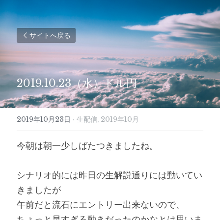
サイトへ戻る
2019.10.23（水）ドル円
2019年10月23日
·
生配信,
2019年10月
今朝は朝一少しばたつきましたね。
シナリオ的には昨日の生解説通りには動いてい
きましたが
午前だと流石にエントリー出来ないので、
ちょっと早すぎる動きだったのかなとは思いま