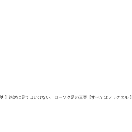
者🔰 】絶対に見てはいけない、ローソク足の真実【すべてはフラクタル 】