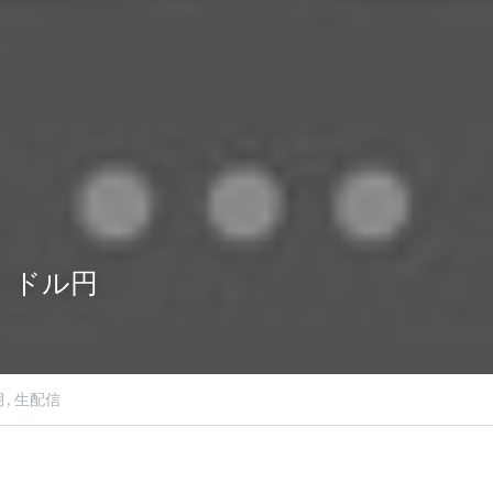
（金）ドル円
月,
生配信