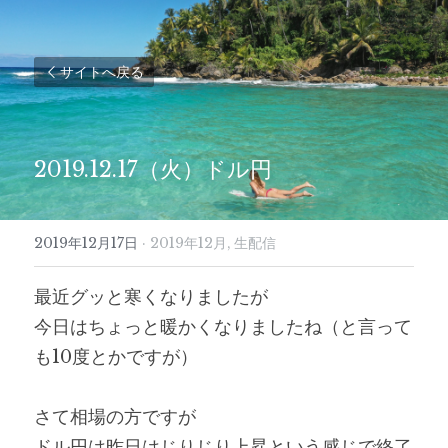
サイトへ戻る
2019.12.17（火）ドル円
2019年12月17日
·
2019年12月,
生配信
最近グッと寒くなりましたが
今日はちょっと暖かくなりましたね（と言って
も10度とかですが）
さて相場の方ですが
ドル円は昨日はじりじり上昇という感じで終了