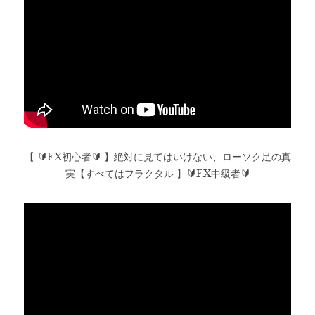
【 🔰FX初心者🔰 】絶対に見てはいけない、ローソク足の真
実【すべてはフラクタル 】🔰FX中級者🔰