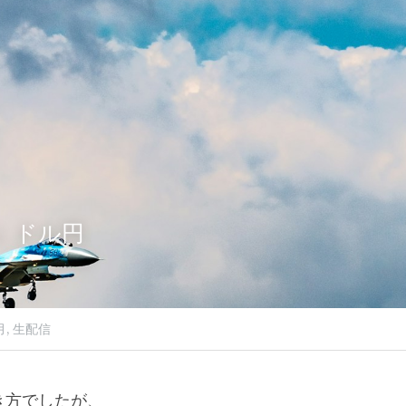
（水）ドル円
月,
生配信
き方でしたが、