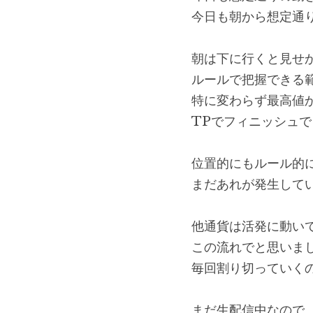
今日も朝から想定通
朝は下に行くと見せ
ルールで把握できる
特に変わらず最高値
TPでフィニッシュで
位置的にもルール的
まだあれが発生して
他通貨は活発に動いて
この流れでと思いま
毎回割り切っていく
まだ生配信中なので