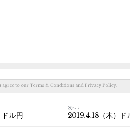
u agree to our
Terms & Conditions
and
Privacy Policy
.
次へ
火）ドル円
2019.4.18（木）