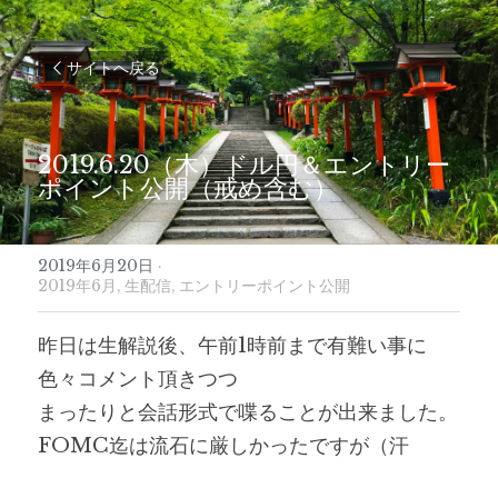
サイトへ戻る
2019.6.20（木）ドル円＆エントリー
ポイント公開（戒め含む）
2019年6月20日
·
2019年6月,
生配信,
エントリーポイント公開
昨日は生解説後、午前1時前まで有難い事に
色々コメント頂きつつ
まったりと会話形式で喋ることが出来ました。
FOMC迄は流石に厳しかったですが（汗