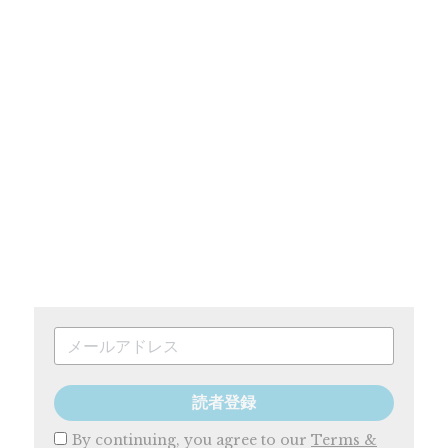
読者登録
By continuing, you agree to our
Terms &