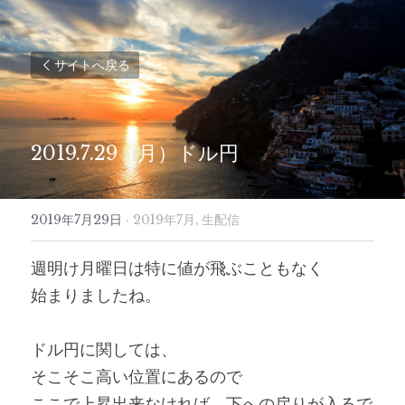
サイトへ戻る
2019.7.29（月）ドル円
2019年7月29日
·
2019年7月,
生配信
週明け月曜日は特に値が飛ぶこともなく
始まりましたね。
ドル円に関しては、
そこそこ高い位置にあるので
ここで上昇出来なければ、下への戻りが入るで