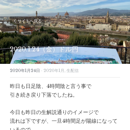
サイトへ戻る
2020.1.24（金）ドル円
2020年1月24日
·
2020年1月,
生配信
昨日も日足陰、4時間陰と言う事で
引き続き戻り下落でしたね。
今日も昨日の生解説通りのイメージで
流れは下ですが、一旦4時間足が陽線になって
いるので、