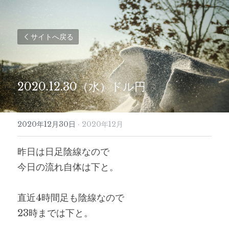
サイトへ戻る
2020.12.30（水）ドル円
2020年12月30日
·
2020年12月
昨日は日足陰線なので
今日の流れ自体は下と。
直近4時間足も陰線なので
23時までは下と。