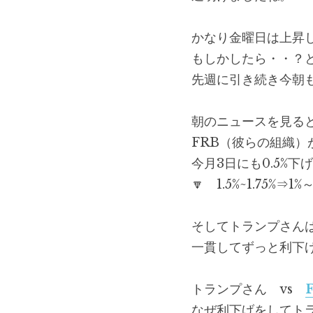
かなり金曜日は上昇
もしかしたら・・？
先週に引き続き今朝
朝のニュースを見る
FRB（彼らの組織）
今月3日にも0.5%
🔽　1.5%~1.75%⇒
そしてトランプさん
一貫してずっと利下
トランプさん　vs　
なぜ利下げをしてト