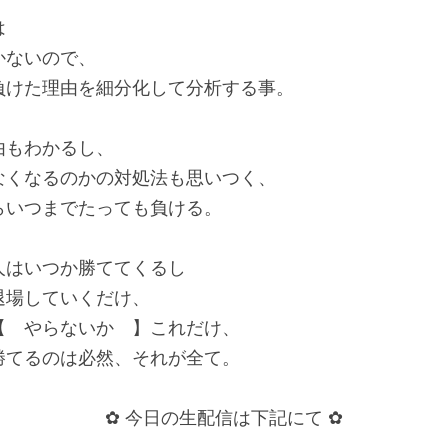
は
かないので、
負けた理由を細分化して分析する事。
由もわかるし、
なくなるのかの対処法も思いつく、
らいつまでたっても負ける。
人はいつか勝ててくるし
退場していくだけ、
【　やらないか　】これだけ、
勝てるのは必然、それが全て。
✿ 今日の生配信は下記にて ✿