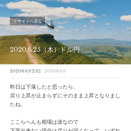
サイトへ戻る
2020.6.25（木）ドル円
2020年6月25日
·
2020年6月
昨日は下落したと思ったら、
戻り上昇が止まらずにそのまま上昇となりまし
たね。
ここらへんも相場は波なので
下落出来ない場合は戻りが深くなって、いずれ