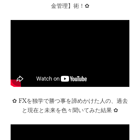
金管理】術！✿
✿ FXを独学で勝つ事を諦めかけた人の、過去
と現在と未来を色々聞いてみた結果 ✿