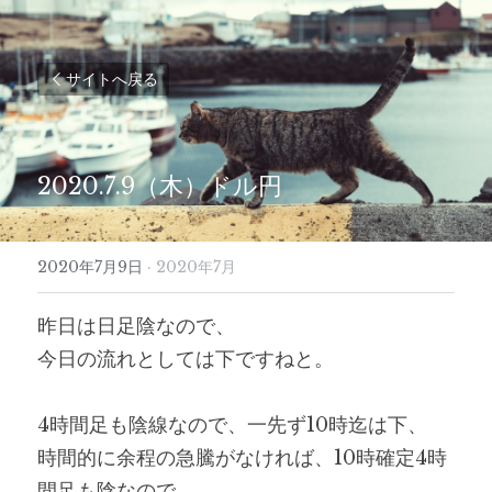
サイトへ戻る
2020.7.9（木）ドル円
2020年7月9日
·
2020年7月
昨日は日足陰なので、
今日の流れとしては下ですねと。
4時間足も陰線なので、一先ず10時迄は下、
時間的に余程の急騰がなければ、10時確定4時
間足も陰なので