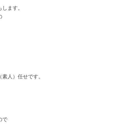
もします。
の
（素人）任せです。
。
ので