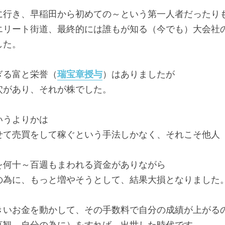
に行き、早稲田から初めての～という第一人者だったり
エリート街道、最終的には誰もが知る（今でも）大会社
した。
ぎる富と栄誉（
瑞宝章授与
）はありましたが
穴があり、それが株でした。
いうよりかは
せて売買をして稼ぐという手法しかなく、それこそ他人
を何十～百週もまわれる資金がありながら
の為に、もっと増やそうとして、結果大損となりました
きいお金を動かして、その手数料で自分の成績が上がる