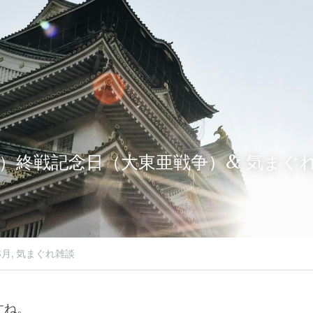
5（土）終戦記念日（大東亜戦争）& 気ま
8月,
気まぐれ雑談
すね。