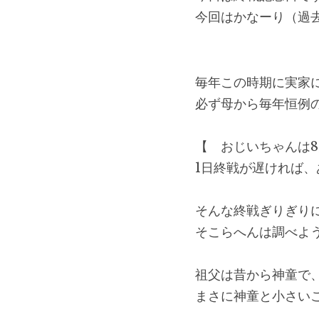
今回はかなーり（過
毎年この時期に実家
必ず母から毎年恒例
【　おじいちゃんは8
1日終戦が遅ければ
そんな終戦ぎりぎり
そこらへんは調べよ
祖父は昔から神童で
まさに神童と小さい