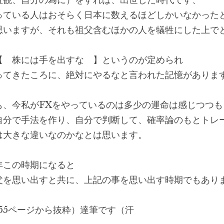
直観、自分の為に）をすれば、出世した時代です、
っている人はおそらく日本に数えるほどしかいなかった
思いますが、それも祖父含むほかの人を犠牲にした上で
【　株には手を出すな　】というのが定められ
ってきたころに、絶対にやるなと言われた記憶がありま
も、今私がFXをやっているのは多少の運命は感じつつも
自分で手法を作り、自分で判断して、確率論のもとトレ
は大きな違いなのかなとは思います。
年この時期になると
父を思い出すと共に、上記の事を思い出す時期でもあり
155ページから抜粋）達筆です（汗