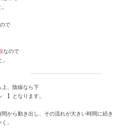
と。
ので
線
なので
と。
ら上、陰線なら下
ル　】となります。
時間から動き出し、その流れが大きい時間に続き
いく。