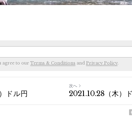
u agree to our
Terms & Conditions
and
Privacy Policy
.
次へ
（火）ドル円
2021.10.28（木