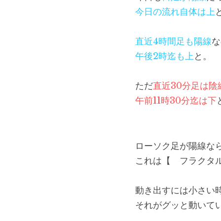
今日の流れ自体は上
直近4時間足も陽線
な
午後2時迄も上
と。
ただ
直近30分足は陰
午前11時30分迄は下
ローソク足が陽線な
これは【　フラクタ
動き出すには小さい
それがグッと動いて