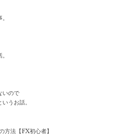
事。
。
話。
ないので
というお話。
の方法【FX初心者】