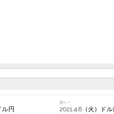
ee to our
Terms & Conditions
and
Privacy Policy
.
次へ
）ドル円
2021.4.6（火）ドル