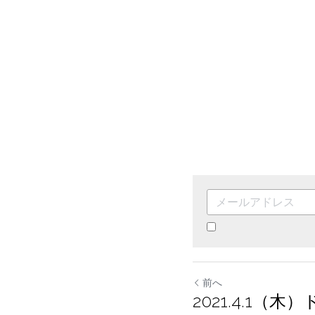
By continuing, you agr
前へ
2021.4.1（木