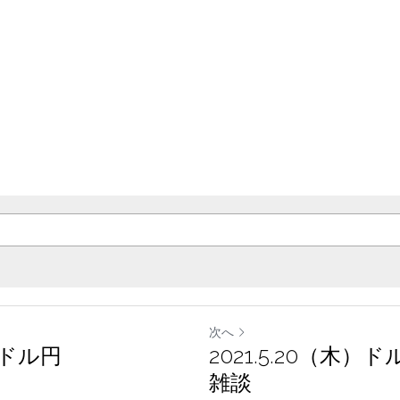
u agree to our
Terms & Conditions
and
Privacy Policy
.
次へ
火）ドル円
2021.5.20（木
雑談