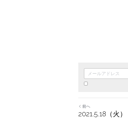
By continuing, yo
前へ
2021.5.18（