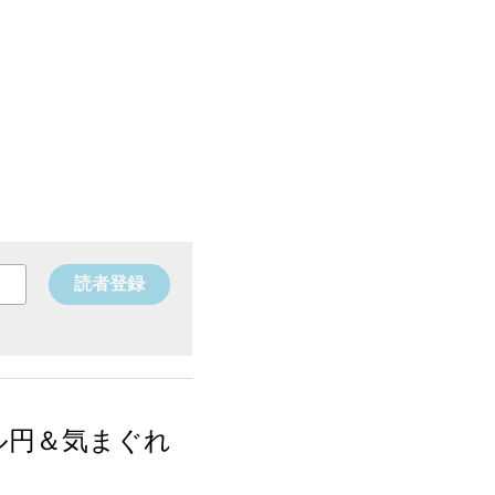
読者登録
）ドル円＆気まぐれ