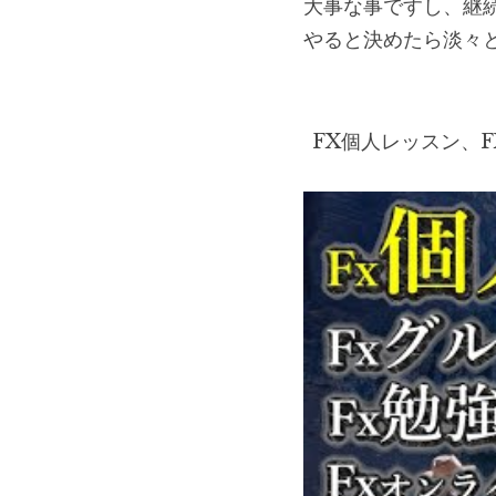
大事な事ですし、継
やると決めたら淡々
FX個人レッスン、