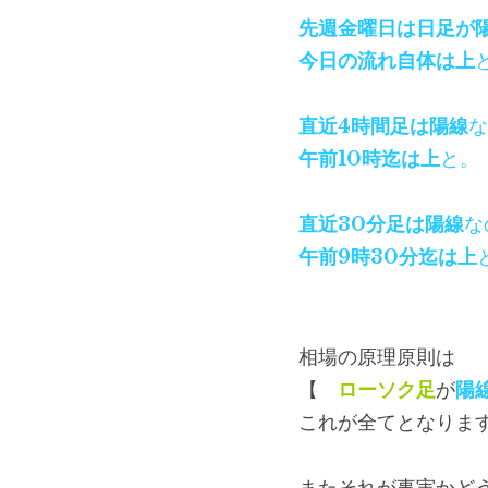
先週金曜日は日足が
今日の流れ自体は上
直近4時間足は陽線
な
午前10時迄は上
と。
直近30分足は陽線
な
午前9時30分迄は上
相場の原理原則は
【　
ローソク足
が
陽
これが全てとなりま