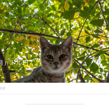
0（月）ドル円
10月