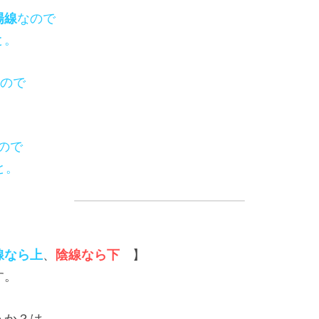
陽線
なので
と。
ので
ので
と。
線なら上
、
陰線なら下
　】
す。