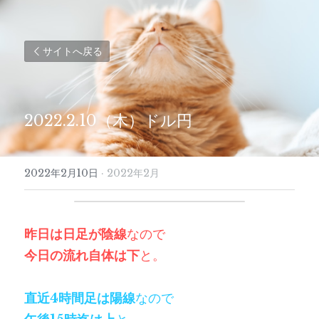
サイトへ戻る
2022.2.10（木）ドル円
2022年2月10日
·
2022年2月
昨日は日足が陰線
なので
今日の流れ自体は下
と。
直近4時間足は陽線
なので