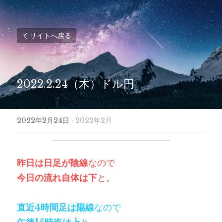
サイトへ戻る
2022.2.24（木）ドル円
2022年2月24日
·
2022年2月
昨日は日足が陰線
なので
今日の流れ自体は下
と。
直近4時間足は陽線
なので