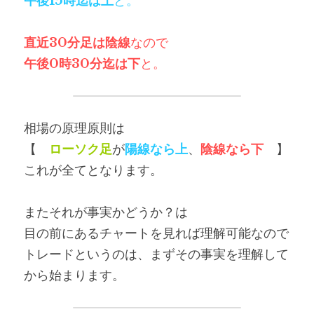
午後15時迄は上
と。
直近30分足は陰線
なので
午後0時30分迄は下
と。
相場の原理原則は
【　
ローソク足
が
陽線なら上
、
陰線なら下
　】
これが全てとなります。
またそれが事実かどうか？は
目の前にあるチャートを見れば理解可能なので
トレードというのは、まずその事実を理解して
から始まります。