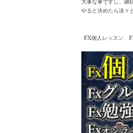
大事な事ですし、継
やると決めたら淡々
FX個人レッスン、