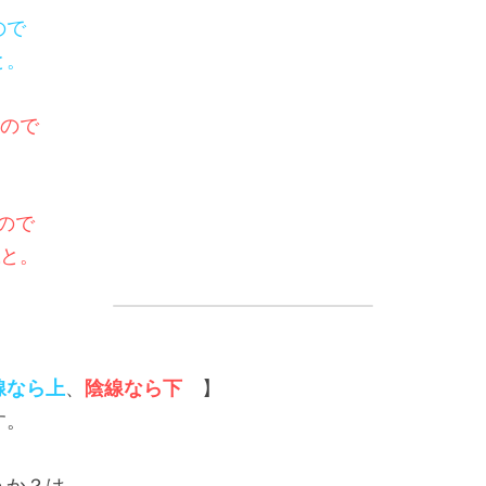
ので
と。
ので
ので
と。
線なら上
、
陰線なら下
　】
す。