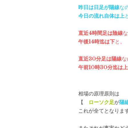
昨日は日足が陽線
な
今日の流れ自体は上
直近4時間足は陰線
な
午後14時迄は下
と。
直近30分足は陽線
な
午前10時30分迄は上
相場の原理原則は
【　
ローソク足
が
陽
これが全てとなりま