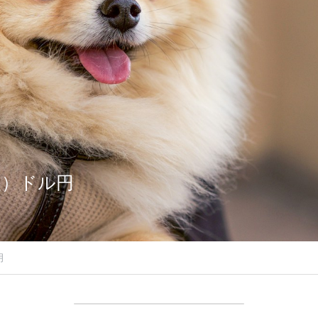
（火）ドル円
月