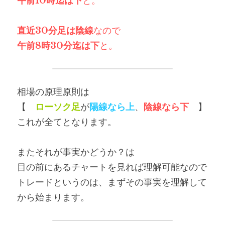
午前10時迄は下
と。
直近30分足は陰線
なので
午前8
時30分迄は下
と。
相場の原理原則は
【　
ローソク足
が
陽線なら上
、
陰線なら下
　】
これが全てとなります。
またそれが事実かどうか？は
目の前にあるチャートを見れば理解可能なので
トレードというのは、まずその事実を理解して
から始まります。