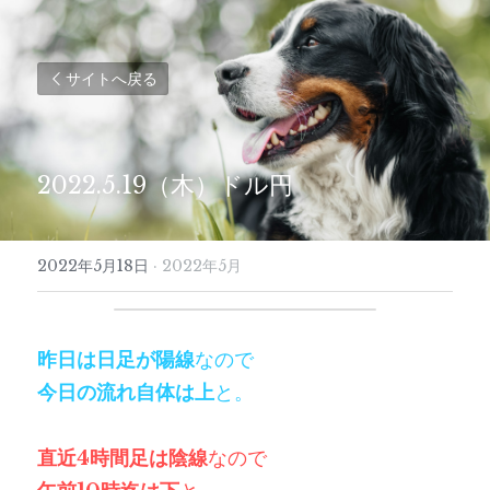
サイトへ戻る
2022.5.19（木）ドル円
2022年5月18日
·
2022年5月
昨日は日足が陽線
なので
今日の流れ自体は上
と。
直近4時間足は陰線
なので