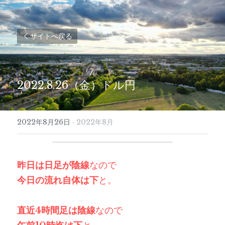
サイトへ戻る
2022.8.26（金）ドル円
2022年8月26日
·
2022年8月
昨日は日足が陰線
なので
今日の流れ自体は下
と。
直近4時間足は陰線
なので