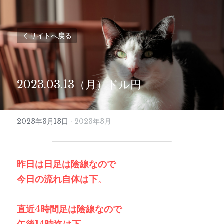
サイトへ戻る
2023.03.13（月）ドル円
2023年3月13日
·
2023年3月
昨日は日足は陰線なので
今日の流れ自体は下
。
直近4時間足は陰線なので