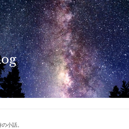
log
時の小話。