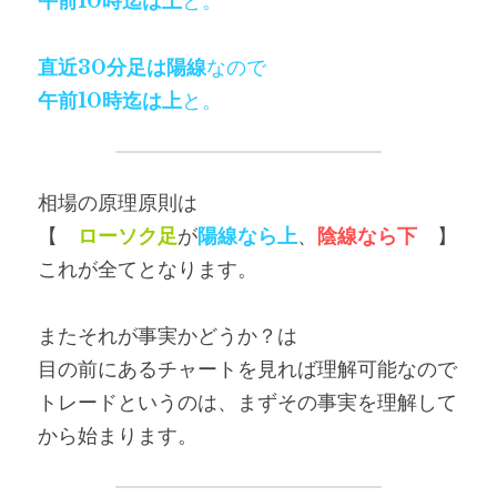
午前10時迄は上
と。
直近30分足は陽線
なので
午前10時迄は上
と。
相場の原理原則は
【　
ローソク足
が
陽線なら上
、
陰線なら下
　】
これが全てとなります。
またそれが事実かどうか？は
目の前にあるチャートを見れば理解可能なので
トレードというのは、まずその事実を理解して
から始まります。