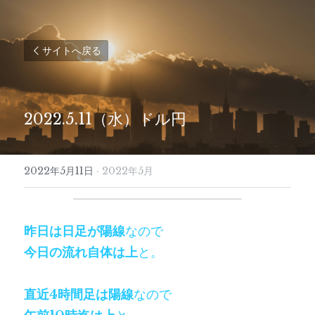
サイトへ戻る
2022.5.11（水）ドル円
2022年5月11日
·
2022年5月
昨日は日足が陽線
なので
今日の流れ自体は上
と。
直近4時間足は陽線
なので