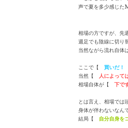
声で夏を多少感じたMo
相場の方ですが、先
週足でも陰線に切り
当然ながら流れ自体
ここで【　
買いだ！
当然【　
人によって
相場自体が【　
下で
とは言え、相場では
身体が伴わないなん
結局【　
自分自身を