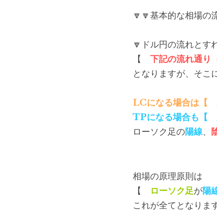
🔽🔽基本的な相場の流
🔽ドル円の流れとす
【　
下記の流れ通り
となりますが、そこ
LCになる場合は【
TPになる場合も【
ローソク足の
陽線
、
相場の原理原則は
【　
ローソク足
が
陽
これが全てとなりま