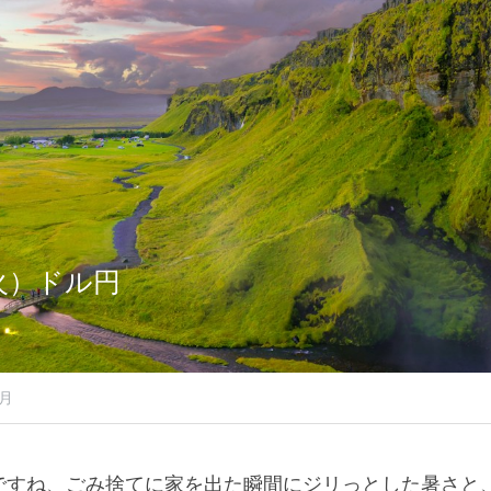
1（火）ドル円
7月
いですね、ごみ捨てに家を出た瞬間にジリっとした暑さと