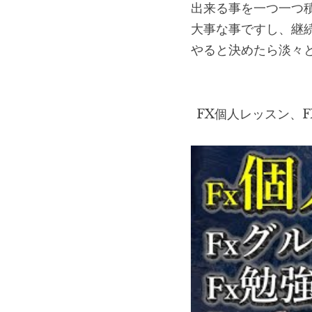
出来る事を一つ一つ
大事な事ですし、継
やると決めたら淡々
FX個人レッスン、