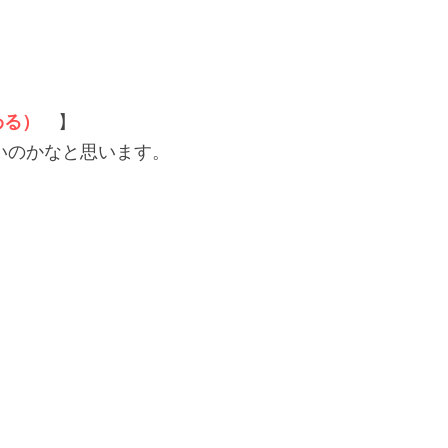
わる）
　】
いのかなと思います。