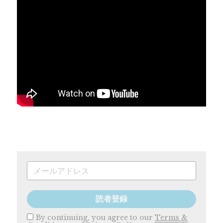
読者登録
By continuing, you agree to our
Terms &