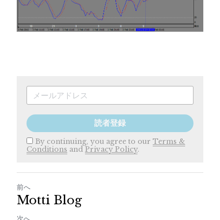
読者登録
By continuing, you agree to our
Terms &
Conditions
and
Privacy Policy
.
前へ
Motti Blog
次へ