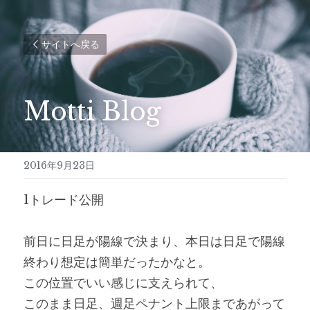
サイトへ戻る
Motti Blog
2016年9月23日
1トレード公開
前日に日足が陽線で決まり、本日は日足で陽線
終わり想定は簡単だったかなと。
この位置でいい感じに支えられて、
このまま日足、週足ペナント上限まであがって