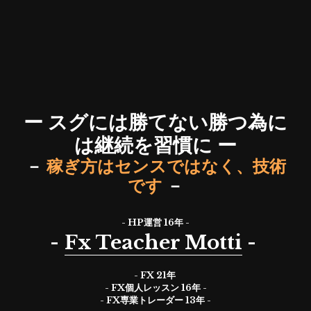
ー
スグには勝てない勝つ為に
は継続を習慣に
ー
－
 稼ぎ方はセンスではなく、技術
です
－
- HP運営 16年 -
-
Fx Teacher Motti
 - 
- FX 21年 
- FX個人レッスン 16年 -
- FX専業トレーダー 13年 -