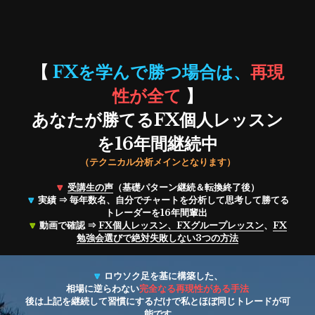
【 
FXを学んで勝つ場合は、
再現
性が全て
 】
あなたが勝てるFX個人レッスン
を16年間継続中
（テクニカル分析メインとなります）
🔽
受講生の声
（基礎パターン継続＆転換終了後）
🔽 
実績 ⇒ 毎年数名、自分でチャートを分析して思考して勝てる
トレーダーを16年間輩出 
🔽 
動画で確認 ⇒ 
FX個人レッスン、FXグループレッスン
、
FX
勉強会選びで
絶対失敗しない3つの方法
🔽 
ロウソク足を基に構築した、
相場に逆らわない
完全なる再現性がある手法
後は上記を継続して習慣にするだけで私とほぼ同じトレードが可
能です