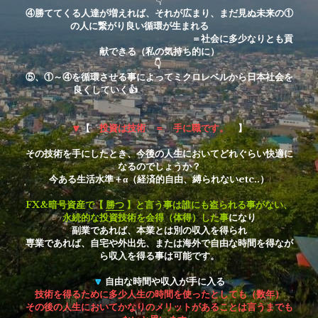
👇
④勝ててくる人達が増えれば、それが広まり、まだ見ぬ未来の①
の人に繋がり良い循環が生まれる 　　　　
　　　　　　　　　　　　　　　　　　＝社会に多少なりとも貢
献できる（私の気持ち的に）
👇
⑤、①～④を循環させる事によってミクロレベルから日本社会を
良くしていく👍 　　　 　　　　　 　　　
🔽
【　
投資は技術　＝　手に職です。
　】
その技術を手にしたとき、今後の人生においてどれぐらい快適に
なるのでしょうか？
今ある生活水準＋α（経済的自由、縛られないetc..）
FX&暗号資産で【 
勝つ
 】と言う事は誰にも盗られる事がない、
永続的な投資技術を会得（体得）した事
になり
副業であれば、本業とは別の収入を得られ
専業であれば、自宅や外出先、または海外で自由な時間を得なが
ら収入を得る事は可能です。
🔽
 自由な時間や収入が手に入る
技術を得るために多少人生の時間を使ったとしても（数年）
その後の人生においてかなりのメリットがあることは言うまでも