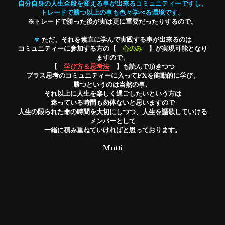
自分自身の人生全般を変える事が出来るコミュニティーですし、
トレードで勝つ以上の事も色々学べる環境です。
※トレードで勝った後が実は更に重要だったりするので。
🔽
 ただ、それを素直に学んで実践する事が出来るのは
コミュニティーに参加する方の【　
心のみ　
】が実現可能となり
ますので、
【　
学び方＆思考法
　】も読んで頂きつつ
プラス思考のコミュニティーに入ってFXを能動的に学び、
勝つというのは当然の事、
それ以上に人生を楽しく過ごしたいという方は
迷っている時間も勿体ないと思いますので
人生の限られた命の時間を大切にしつつ、人生を謳歌していける
メンバーとして
一緒に積み重ねていければと思っております。
Motti