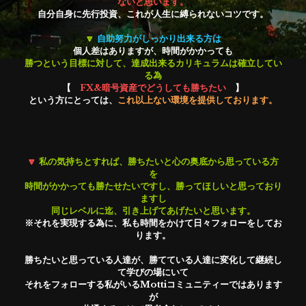
ないと思います。
自分自身に先行投資、これが人生に縛られないコツです。
🔽
自助努力がしっかり出来る方は
個人差はありますが、時間がかかっても
勝つという目標に対して、達成出来るカリキュラムは確立してい
る為
【　
FX&暗号資産でどうしても勝ちたい　
】
という方にとっては、
これ以上ない環境を提供しております。
🔽
私の気持ちとすれば、勝ちたいと心の奥底から思っている方
を
時間がかかっても勝たせたいですし、勝ってほしいと思っており
ますし
同じレベルに迄、引き上げてあげたいと思います。
※それを実現する為に、私も時間をかけて日々フォローをしてお
ります。
勝ちたいと思っている人達が、勝てている人達に変化して継続し
て学びの場にいて
それをフォローする私がいるMottiコミュニティーではあります
が