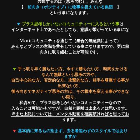
共通するのは（思考含む）、みんな
【　
前向き（ポジティブ）に物事を捉えている集団
　】
という事になります。
🔽
プラス思考しかいないコミュニティーに入るという事
は
インターネット上であったとしても、意識が繋がっている事にな
り
Mottiコミュニティを通じて（集合的無意識によって）
みんなとプラスの意識を共有している事になりますので、更に前
向きに取り組むことが可能です。
🔽
手っ取り早く勝ちたい方、今すぐ勝ちたい方、時間をかける
なんて無駄という思考の方や、
自己中心的な方、否定的な方、攻撃的な方、相手を尊重する事が
出来ない方、
後ろ向きでネガティブ思考の方は、その根本を変える事ができな
い限り、
私含めて、プラス思考しかいないコミュニティーなので
入ることは可能かもですが、自然と距離は出来るとは思います。
※また上記については、メンタル動画を確認頂ければと思ってお
ります。
🔽
基本的に来るもの拒まず、去る者追わずのスタイルではあり
ますが