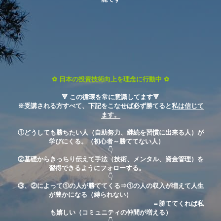
✿
日本の投資技術向上を理念に行動中
✿
🔻 この循環を常に意識してます🔻
※受講される方すべて、下記をこなせば必ず勝てると
私は信じて
ます。
①どうしても勝ちたい人（自助努力、継続を習慣に出来る人）が
学びにくる。（初心者～勝ててない人） 　
👇
②基礎からきっちり伝えて手法（技術、メンタル、資金管理）を
習得できるようにフォローする。　 　　　
👇
③、②によって①の人が勝ててくる⇒①の人の収入が増えて人生
が豊かになる（縛られない） 　　　　　　
　　　　　　　　　　　　　　　　　　　　　＝勝ててくれば私
も嬉しい（コミュニティの仲間が増える）