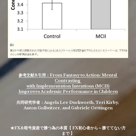
参考文献&引用：From Fantasy to Action: Mental 
Contrasting 
with Implementation Intentions (MCII)
Improves Academic Performance in Children
共同研究学者：Angela Lee Duckworth, Teri Kirby, 
Anton Gollwitzer, and Gabriele Oettingen
★FX
&暗号資産
で勝つ為の本質【 FX初心者から～勝ててない方
まで 】