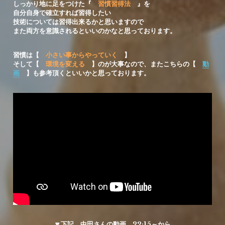
しっかり地に足をつけた『　
習慣習得法
　』を
自分自身で確立すれば習得したい
技術については習得出来るかと思いますので
また両方を意識されるといいのかなと思っております。
習慣は【　
小さい事からやっていく
　】
そして【　
環境を変える　
】
のが大事なので、またこちらの【　
動
画
】
も参考頂くといいかと思っております。
🔽下記、中田さんの動画、22:15～から