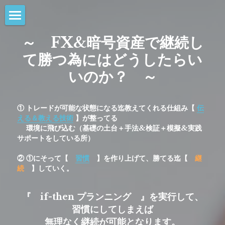
継続を習慣に
～　FX
&暗号資産
で継続し
て勝つ為にはどうしたらい
受講生の声
いのか？　～
Youtube
Mottiブログ
動画アーカイブ
① トレードが可能な状態になる迄教えてくれる仕組み【 
伝
える＆教える技術
】が整ってる
継続して勝つ為には？
随時更新
　 環境に飛び込む（基礎の土台＋手法&検証＋模擬&実践
サポートをしている所）
手法について
継続して勝つ為には？
② ①にそって【　
習慣
　】を作り上げて、勝てる迄【　
継
続
　】していく。
なぜ継続出来ないのか？
動画
手法について
『　if-then プランニング　』を実行して、
なぜ信じると勝てるのか？
基礎パターン
自己紹介
FX個人レッスン、FX勉強会、独学との違い
習慣にしてしまえば
エビングハウスの忘却曲線
メイン手法
無理なく継続が可能となります。
FXで勝つ為に（受講生の声編）
厳選本紹介
自己紹介