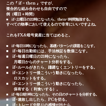
この『 if = then 』ですが、
複合的な組み合わせも自由ですので
例（曜日＋時間）
■　if=土曜日の22時になったら、then=1時間勉強する。
すべての物事において使えるので非常にいいですよね。
これをFX
&暗号資産
に当てはめると。
■　if=毎日21時になったら、基礎パターンの課題をこなす。
■　if=毎日出勤前には、手法検証を数個こなす。
■　if=毎週日曜日の21時になったら、
　　月曜日からのチャート分析をする。
■　if=ルールがきたら、躊躇なくエントリーをする。
■　if=エントリー後こういう動きになったら、
　　ロスカットをする。
■　if=エントリー後こういう動きになったら、
　　保有する（ 利食いする）。
■　if=毎日朝9時になったら、その日のチャートを分析する。
■　if=連敗し出したら、PCを切る。
■　if=トレード中怒りの感情が出たら、