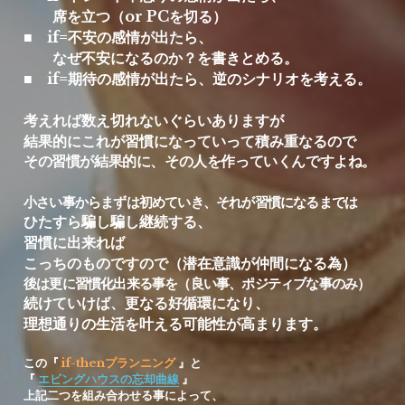
　　席を立つ（or PCを切る）
■　if=不安の感情が出たら、
　　なぜ不安になるのか？を書きとめる。
■　if=期待の感情が出たら、逆のシナリオを考える。
考えれば数え切れないぐらいありますが
結果的にこれが習慣になっていって積み重なるので
その習慣が結果的に、その人を作っていくんですよね。
小さい事からまずは初めていき、それが習慣になるまでは
ひたすら騙し騙し継続する、
習慣に出来れば
こっちのものですので（潜在意識が仲間になる為）
後は更に習慣化出来る事を（良い事、ポジティブな事のみ）
続けていけば、更なる好循環になり、
理想通りの生活を叶える可能性が高まります。
この『 
if-thenプランニング
 』と
『
エビングハウスの忘却曲線
』
上記二つを組み合わせる事によって、