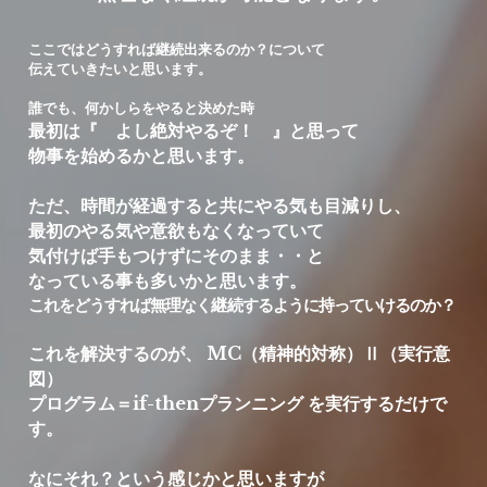
伝える＆教える技術
勝つ為に
FXで勝つ為の本質とは？【技術編】
私の信念
FX個人レッスン申し込み
ここではどうすれば継続出来るのか？について
伝えていきたいと思います。
トレーダーという仕事とは？
他にはない圧倒的サポート力
FXで勝つ為の本質とは？【メンタル編】
Q&A（受講の前に）
FX個人レッスン申し込み
誰でも、何かしらをやると決めた時
最初は『　よし絶対やるぞ！　』と思って
学び方＆思考法
FXで勝つ為の本質とは？【ローソク足編】
申し込み後の流れ
暗号資産（仮想通貨＆ビットコイン）について
物事を始めるかと思います。
相場が動く理由
FXで勝つ為の本質とは？【資金管理編】
申し込み後使用ツール
つぶやき帳
ただ、時間が経過すると共にやる気も目減りし、
最初のやる気や意欲もなくなっていて
ローソク足基礎講座【初心者向け】
受講生成果
お問い合わせ
気付けば手もつけずにそのまま・・と
なっている事も多いかと思います。
習慣の作り方
受講生専用HP
検索
これをどうすれば無理なく継続するように持っていけるのか？
これを解決するのが、 MC（精神的対称）Ⅱ（実行意
図）
プログラム＝if-thenプランニング を実行するだけで
す。
なにそれ？という感じかと思いますが