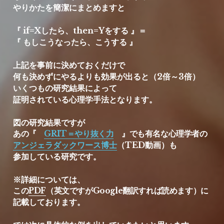
やりかたを簡潔にまとめますと
『 if=Xしたら、then=Yをする 』＝
『 もしこうなったら、こうする 』
上記を事前に決めておくだけで
何も決めずにやるよりも効果が出ると（2倍～3倍）
いくつもの研究結果によって
証明されている心理学手法となります。
図の研究結果ですが
あの『　
GRIT＝やり抜く力
　』でも有名な心理学者の
アンジェラダックワース博士
（TED動画）も
参加している研究です。
※詳細については、
この
PDF
（英文ですがGoogle翻訳すれば読めます）に
記載しております。