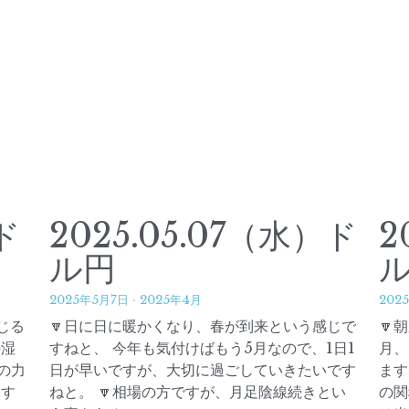
ド
2025.05.07（水）ド
2
ル円
2025年5月7日
·
2025年4月
202
じる
🔽日に日に暖かくなり、春が到来という感じで
🔽
の湿
すねと、 今年も気付けばもう5月なので、1日1
月、
の力
日が早いですが、大切に過ごしていきたいです
ます
足す
ねと。 🔽相場の方ですが、月足陰線続きとい
の関