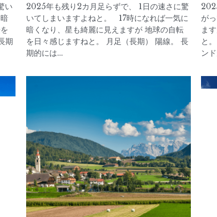
驚い
2025年も残り2カ月足らずで、 1日の速さに驚
20
に暗
いてしまいますよねと。 17時になれば一気に
がっ
転を
暗くなり、星も綺麗に見えますが 地球の自転
ます
長期
を日々感じますねと。 月足（長期） 陽線。 長
と。
期的には...
ンド