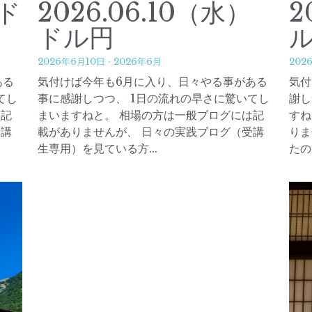
）ド
2026.06.10（水）
2
ドル円
2026年6月10日
·
2026年6月
202
ある
気付けば今年も6月に入り、日々やる事がある
気付
てし
事に感謝しつつ、 1日の流れの早さに驚いてし
謝し
は記
まいますねと。 相場の方は一般ブログには記
すね
受講
載がありませんが、 日々の実践ブログ（受講
りま
生専用）を見ている方...
たの