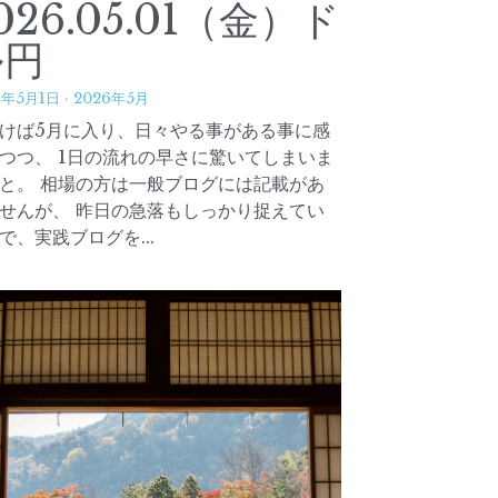
026.05.01（金）ド
ル円
6年5月1日
·
2026年5月
けば5月に入り、日々やる事がある事に感
つつ、 1日の流れの早さに驚いてしまいま
と。 相場の方は一般ブログには記載があ
せんが、 昨日の急落もしっかり捉えてい
で、実践ブログを...