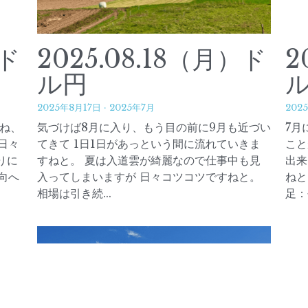
）ド
2025.08.18（月）ド
2
ル円
2025年8月17日
·
2025年7月
202
すね、
気づけば8月に入り、もう目の前に9月も近づい
7月
日々
てきて 1日1日があっという間に流れていきま
こと
りに
すねと。 夏は入道雲が綺麗なので仕事中も見
出来
向へ
入ってしまいますが 日々コツコツですねと。
ねと
相場は引き続...
足：