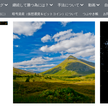
ログ
継続して勝つ為には？
手法について
動画
自
前に）
暗号資産（仮想通貨＆ビットコイン）について
つぶやき帳
お