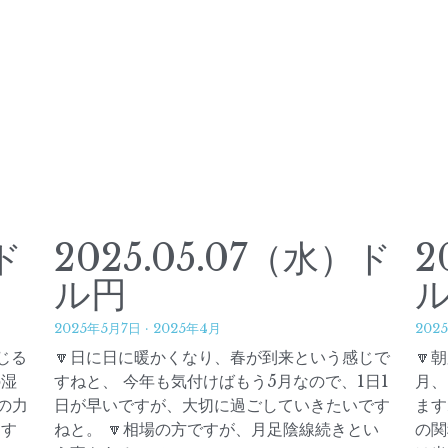
ド
2025.05.07（水）ド
2
ル円
2025年5月7日
·
2025年4月
202
じる
🔽日に日に暖かくなり、春が到来という感じで
🔽
の湿
すねと、 今年も気付けばもう5月なので、1日1
月、
の力
日が早いですが、大切に過ごしていきたいです
ます
足す
ねと。 🔽相場の方ですが、月足陰線続きとい
の関