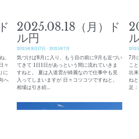
）ド
2025.08.18（月）ド
2
ル円
2025年8月17日
·
2025年7月
202
すね、
気づけば8月に入り、もう目の前に9月も近づい
7月
日々
てきて 1日1日があっという間に流れていきま
こと
りに
すねと。 夏は入道雲が綺麗なので仕事中も見
出来
向へ
入ってしまいますが 日々コツコツですねと。
ねと
相場は引き続...
足：