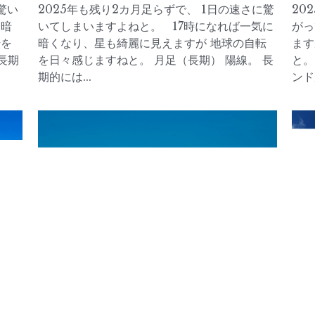
驚い
2025年も残り2カ月足らずで、 1日の速さに驚
20
に暗
いてしまいますよねと。 17時になれば一気に
がっ
転を
暗くなり、星も綺麗に見えますが 地球の自転
ます
長期
を日々感じますねと。 月足（長期） 陽線。 長
と。
期的には...
ンド