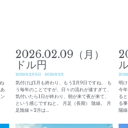
）
2026.02.09（月）
2
ドル円
2026年2月9日
·
2026年2月
202
ね
気付けば1月も終わり、もう2月9日ですね、 も
明け
もあ
う毎年のことですが、日々の流れが速すぎて、
今年
ャン
気付いたら1日が終わり、朝が来て夜が来て、
ると
長
という感じですねと。 月足（長期） 陰線。 月
る事
足陰線＝2月は...
陽線