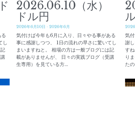
）ド
2026.06.10（水）
2
ドル円
2026年6月10日
·
2026年6月
202
ある
気付けば今年も6月に入り、日々やる事がある
気付
てし
事に感謝しつつ、 1日の流れの早さに驚いてし
謝し
は記
まいますねと。 相場の方は一般ブログには記
すね
受講
載がありませんが、 日々の実践ブログ（受講
りま
生専用）を見ている方...
たの