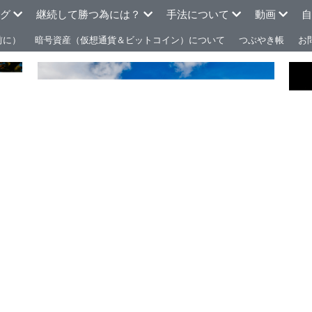
ログ
継続して勝つ為には？
手法について
動画
自
前に）
暗号資産（仮想通貨＆ビットコイン）について
つぶやき帳
お