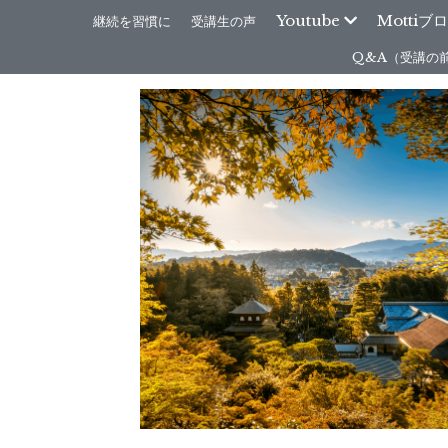
Youtube
Mottiブ
継続を習慣に
受講生の声
Q&A（受講の
すべて
気まぐれ雑談
2026年7月
2