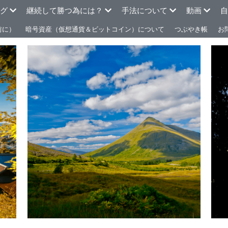
ログ
継続して勝つ為には？
手法について
動画
自
前に）
暗号資産（仮想通貨＆ビットコイン）について
つぶやき帳
お
026年6月
2026年5月
2026年3月
2026年2月
2026